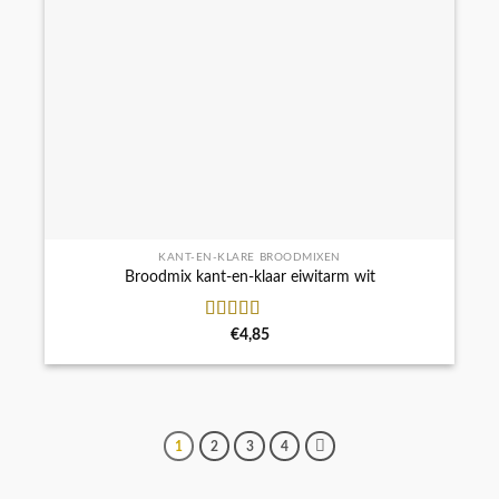
KANT-EN-KLARE BROODMIXEN
Broodmix kant-en-klaar eiwitarm wit
Waardering
€
4,85
5.00
uit 5
1
2
3
4