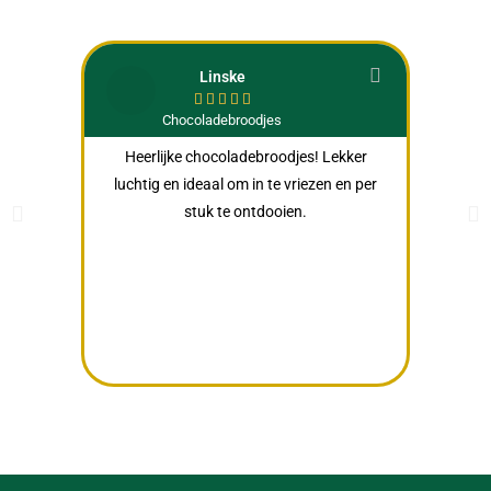
Linske





Chocoladebroodjes
Heerlijke chocoladebroodjes! Lekker
Eerst
luchtig en ideaal om in te vriezen en per
geruime
stuk te ontdooien.
niet
produc
bovento
vooral 
ik het 