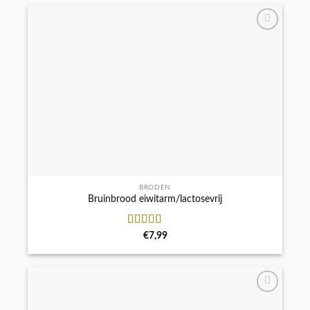
BRODEN
Bruinbrood eiwitarm/lactosevrij
Waardering
€
7,99
4.77
uit 5